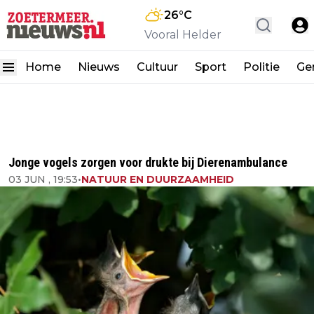
26
°C
Vooral Helder
Home
Nieuws
Cultuur
Sport
Politie
Ge
Jonge vogels zorgen voor drukte bij Dierenambulance
03 JUN , 19:53
•
NATUUR EN DUURZAAMHEID