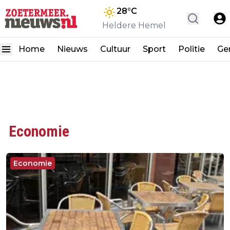
28
°C
Heldere Hemel
Home
Nieuws
Cultuur
Sport
Politie
Ge
Economie
Economie