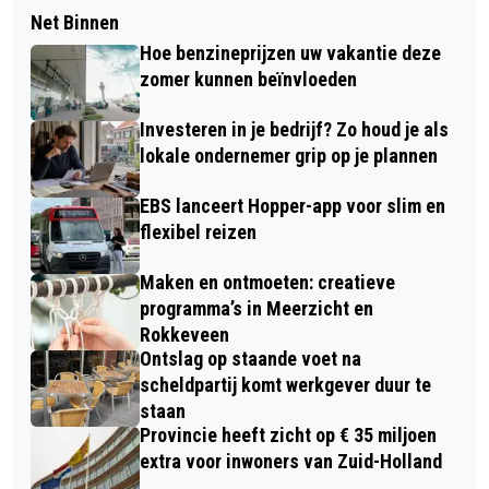
Net Binnen
Hoe benzineprijzen uw vakantie deze
zomer kunnen beïnvloeden
Investeren in je bedrijf? Zo houd je als
lokale ondernemer grip op je plannen
EBS lanceert Hopper-app voor slim en
flexibel reizen
Maken en ontmoeten: creatieve
programma’s in Meerzicht en
Rokkeveen
Ontslag op staande voet na
scheldpartij komt werkgever duur te
staan
Provincie heeft zicht op € 35 miljoen
extra voor inwoners van Zuid-Holland