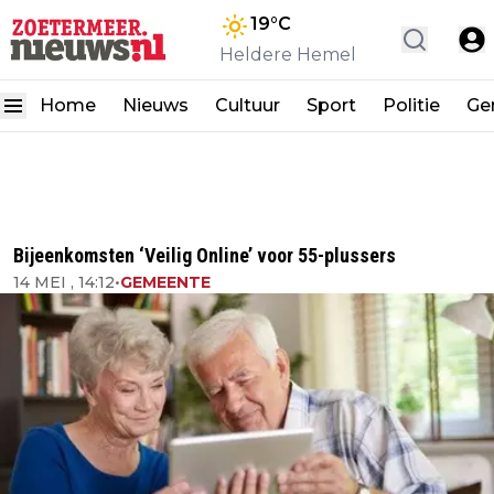
19
°C
Heldere Hemel
Home
Nieuws
Cultuur
Sport
Politie
Ge
Bijeenkomsten ‘Veilig Online’ voor 55-plussers
14 MEI , 14:12
•
GEMEENTE