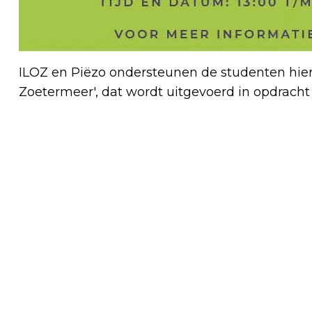
ILOZ en Piëzo ondersteunen de studenten hierbi
Zoetermeer', dat wordt uitgevoerd in opdrach
Vorig artikel
ZOMERPALET PROGRAMMABOEK IS ER
WEER