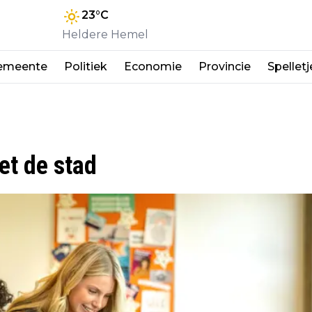
23
°C
Heldere Hemel
emeente
Politiek
Economie
Provincie
Spelletj
t de stad