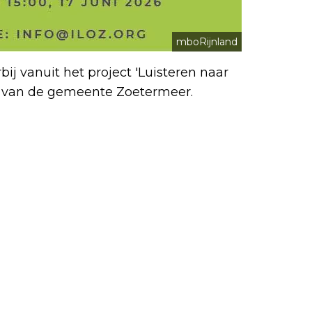
mboRijnland
j vanuit het project 'Luisteren naar
t van de gemeente Zoetermeer.
Volgend artikel
RONALD VAN ASSEN SIGNEERT BIJ
KANTOORBOEKHANDEL SONNEVELD
OOSTERHEEM