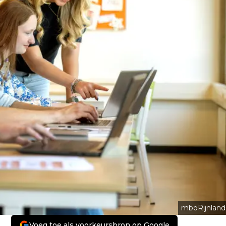
mboRijnland
Voeg toe als voorkeursbron op Google