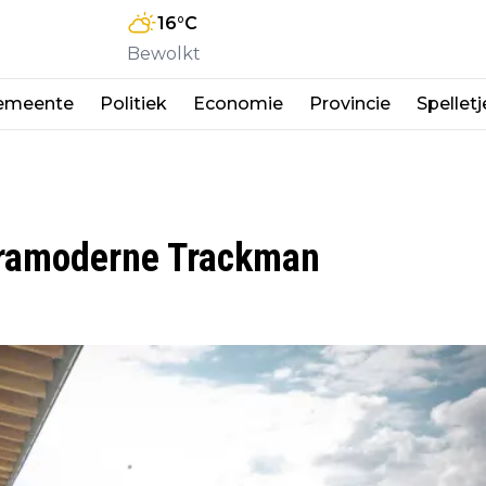
16
°C
Bewolkt
emeente
Politiek
Economie
Provincie
Spelletj
tramoderne Trackman