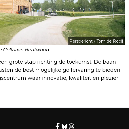
Persbericht / Tom de Rooij
e Golfbaan Bentwoud.
en grote stap richting de toekomst. De baan
sten de best mogelijke golfervaring te bieden
scentrum waar innovatie, kwaliteit en plezier
Volgend artikel
THEATERGROEP HET ORAKEL
PRESENTEERT FAMILIEVOORSTELLING