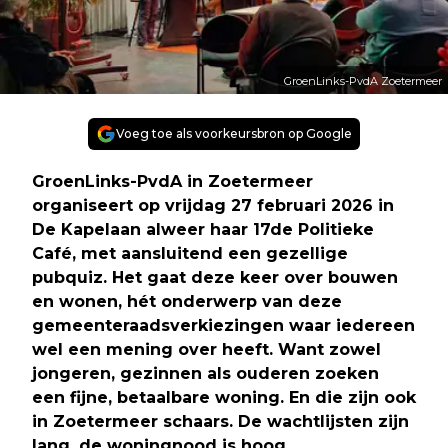
GroenLinks-PvdA Zoetermeer
Voeg toe als voorkeursbron op Google
GroenLinks-PvdA in Zoetermeer
organiseert op vrijdag 27 februari 2026 in
De Kapelaan alweer haar 17de Politieke
Café, met aansluitend een gezellige
pubquiz. Het gaat deze keer over bouwen
en wonen, hét onderwerp van deze
gemeenteraadsverkiezingen waar iedereen
wel een mening over heeft. Want zowel
jongeren, gezinnen als ouderen zoeken
een fijne, betaalbare woning. En die zijn ook
in Zoetermeer schaars. De wachtlijsten zijn
lang, de woningnood is hoog.