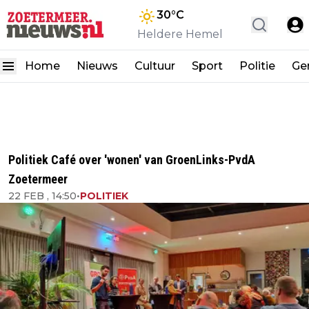
30
°C
Heldere Hemel
Home
Nieuws
Cultuur
Sport
Politie
Ge
Politiek Café over 'wonen' van GroenLinks-PvdA
Zoetermeer
22 FEB , 14:50
•
POLITIEK