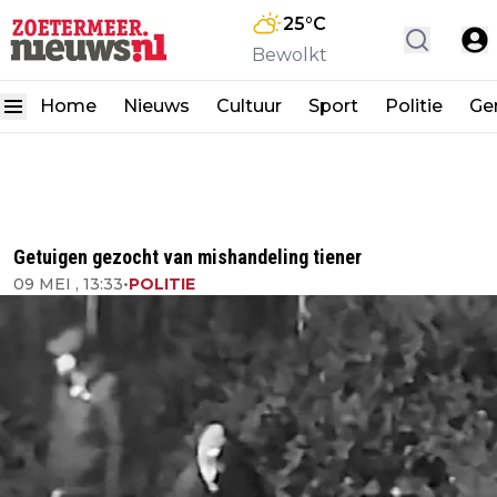
25
°C
Bewolkt
Home
Nieuws
Cultuur
Sport
Politie
Ge
Getuigen gezocht van mishandeling tiener
09 MEI , 13:33
•
POLITIE