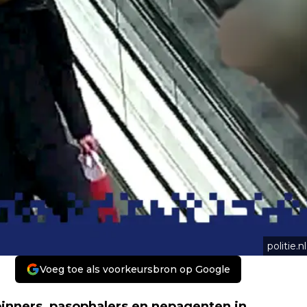
politie.nl
Voeg toe als voorkeursbron op Google
pinners, pasophalers en nepagenten in