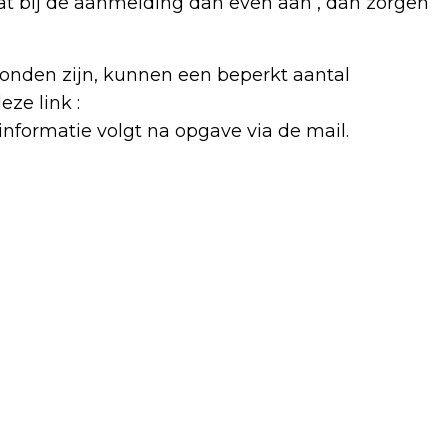
at bij de aanmelding dan even aan , dan zorgen
onden zijn, kunnen een beperkt aantal
ze link :
informatie volgt na opgave via de mail.
Volgend artikel
SOCIALE SPORTSCHOOL VAN START IN
ZOETERMEER: OUDEREN GAAN MET
LEERLINGEN MOTION BEWEEG COLLEGE
OP BOOTCAMP