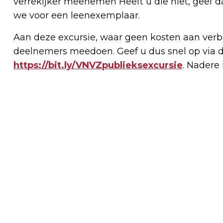
verrekijker meenemen Heeft u die niet, geef d
we voor een leenexemplaar.
Aan deze excursie, waar geen kosten aan verb
deelnemers meedoen. Geef u dus snel op via de
https://bit.ly/VNVZpublieksexcursie
. Nadere 
Vorig artikel
POP ON TOUR BIJ WIJKCENTRUM DE
VLIEGER