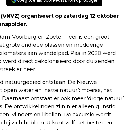
Voeg toe als voorkeursbron op Google
(VNVZ) organiseert op zaterdag 12 oktober
anspolder.
am-Voorburg en Zoetermeer is een groot
et grote ondiepe plassen en modderige
kilometers aan wandelpad. Pas in 2020 werd
d werd direct gekoloniseerd door duizenden
treek er neer.
eerd natuurgebied ontstaan. De Nieuwe
t open water en ‘natte natuur’: moeras, nat
. Daarnaast ontstaat er ook meer ‘droge natuur’:
. De ontwikkelingen zijn niet alleen gunstig
n, vlinders en libellen. De excursie wordt
 bij zich hebben. U kunt zelf het beste een