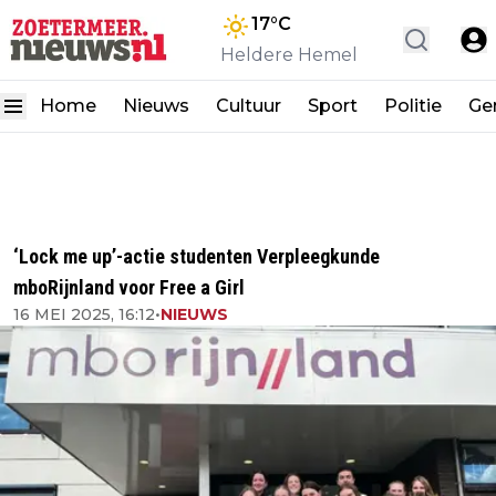
17
°C
Heldere Hemel
Home
Nieuws
Cultuur
Sport
Politie
Ge
‘Lock me up’-actie studenten Verpleegkunde
mboRijnland voor Free a Girl
16 MEI 2025, 16:12
•
NIEUWS