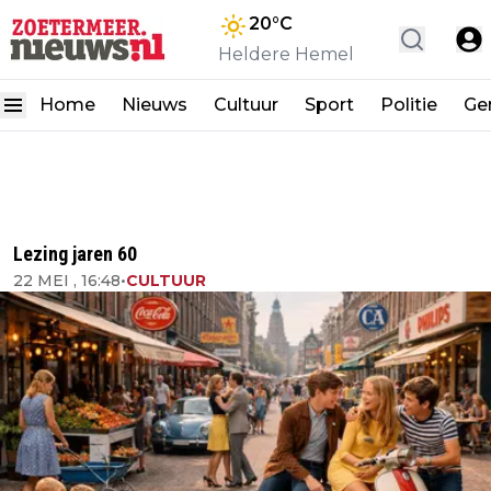
20
°C
Heldere Hemel
Home
Nieuws
Cultuur
Sport
Politie
Ge
Lezing jaren 60
22 MEI , 16:48
•
CULTUUR